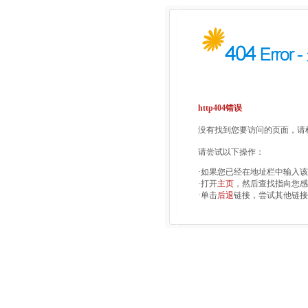
http404错误
没有找到您要访问的页面，请检
请尝试以下操作：
·如果您已经在地址栏中输入
·打开
主页
，然后查找指向您感
·单击
后退
链接，尝试其他链接