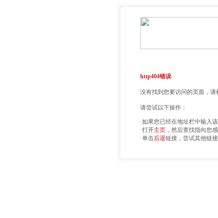
http404错误
没有找到您要访问的页面，请检
请尝试以下操作：
·如果您已经在地址栏中输入
·打开
主页
，然后查找指向您感
·单击
后退
链接，尝试其他链接