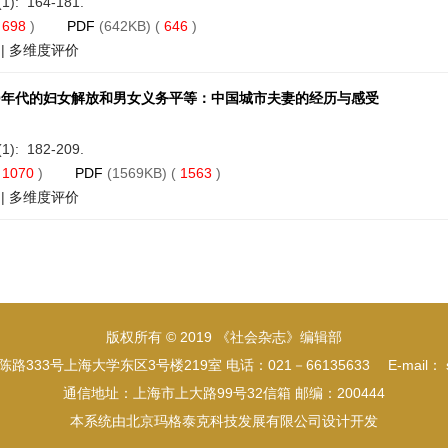
(1): 164-181.
(
698
)
PDF
(642KB) (
646
)
|
多维度评价
50年代的妇女解放和男女义务平等：中国城市夫妻的经历与感受
(1): 182-209.
(
1070
)
PDF
(1569KB) (
1563
)
|
多维度评价
版权所有 © 2019 《社会杂志》编辑部
3号上海大学东区3号楼219室 电话：021－66135633 E-mail： soci
通信地址：上海市上大路99号32信箱 邮编：200444
本系统由
北京玛格泰克科技发展有限公司
设计开发