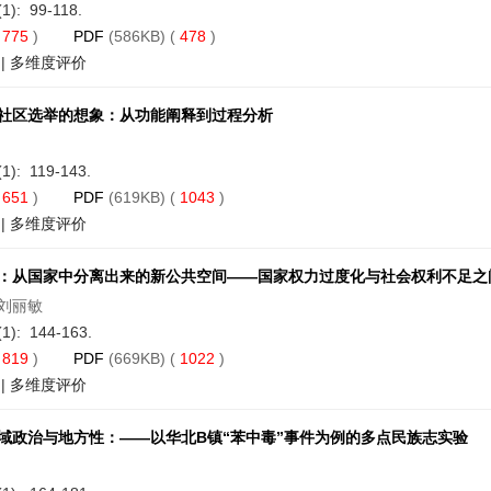
(1): 99-118.
(
775
)
PDF
(586KB) (
478
)
|
多维度评价
社区选举的想象：从功能阐释到过程分析
(1): 119-143.
(
651
)
PDF
(619KB) (
1043
)
|
多维度评价
：从国家中分离出来的新公共空间——国家权力过度化与社会权利不足之
刘丽敏
(1): 144-163.
(
819
)
PDF
(669KB) (
1022
)
|
多维度评价
域政治与地方性：——以华北B镇“苯中毒”事件为例的多点民族志实验