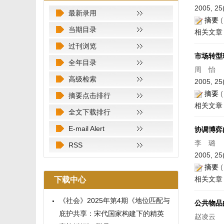
2005, 25
最新录用
摘要
当期目录
相关文章
过刊浏览
市场转型
全年目录
周 怡
高级检索
2005, 25
摘要
摘要点击排行
相关文章
全文下载排行
E-mail Alert
协调博弈
李 璐
RSS
2005, 25
摘要
相关文章
下载中心
《社会》2025年第4期《地位匹配与
公共物品
庇护共享：宋代国家构建下的精英
赵凌云